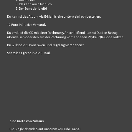
Ich kann auch fröhlich
Der Song der bleibt
Du kannst das Album via E-Mail (siehe unten) einfach bestellen.
12 Euro inklusive Versand.
Du erhältst die CD mit einer Rechnung. Anschließend kannst Du den Betrag
überweisen oder den auf der Rechnung vorhandenen PayPal-QR-Code nutzen.
Du willst die CD von Swen und Nigel signiert haben?
Schreib es gerne in die E-Mail.
Eine Karte von Zuhaus
Die Single als Video auf unserem YouTube-Kanal.