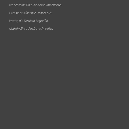
Ich schreibe Dir eine Karte von Zuhaus.
Hier sieht's fast wie immer aus.
Worte, die Du nicht begreifst.
Und ein Sinn, den Du nicht teilst.