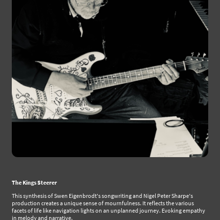
The Kings Steerer
This synthesis of Swen Eigenbrodt's songwriting and Nigel Peter Sharpe's
production creates a unique sense of mournfulness. It reflects the various
facets of life like navigation lights on an unplanned journey. Evoking empathy
in melody and narrative.